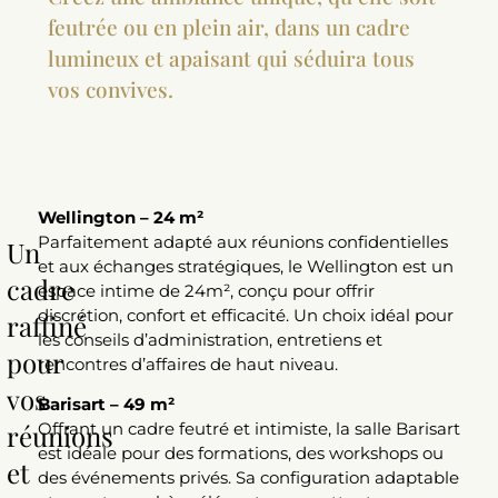
feutrée ou en plein air, dans un cadre
lumineux et apaisant qui séduira tous
vos convives.
Wellington – 24 m²
Parfaitement adapté aux réunions confidentielles
Un
et aux échanges stratégiques, le Wellington est un
cadre
espace intime de 24m², conçu pour offrir
discrétion, confort et efficacité. Un choix idéal pour
raffiné
les conseils d’administration, entretiens et
pour
rencontres d’affaires de haut niveau.
vos
Barisart – 49 m²
réunions
Offrant un cadre feutré et intimiste, la salle Barisart
est idéale pour des formations, des workshops ou
et
des événements privés. Sa configuration adaptable