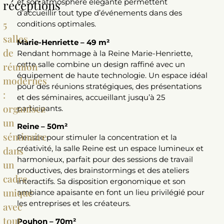
réceptions
et son atmosphère élégante permettent
d’accueillir tout type d’événements dans des
5
conditions optimales.
salles
Marie-Henriette – 49 m²
de
Rendant hommage à la Reine Marie-Henriette,
cette salle combine un design raffiné avec un
réunion
équipement de haute technologie. Un espace idéal
modernes
pour des réunions stratégiques, des présentations
:
et des séminaires, accueillant jusqu’à 25
organisez
participants.
un
Reine – 50m²
séminaire
Pensée pour stimuler la concentration et la
créativité, la salle Reine est un espace lumineux et
dans
harmonieux, parfait pour des sessions de travail
un
productives, des brainstormings et des ateliers
cadre
interactifs. Sa disposition ergonomique et son
unique
ambiance apaisante en font un lieu privilégié pour
les entreprises et les créateurs.
avec
tout
Pouhon – 70m²