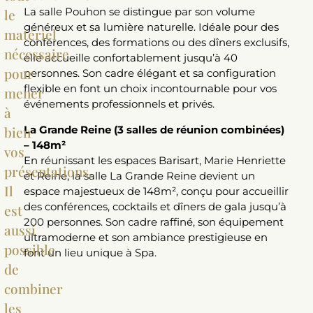
La salle Pouhon se distingue par son volume
le
généreux et sa lumière naturelle. Idéale pour des
matériel
conférences, des formations ou des dîners exclusifs,
nécessaire
elle accueille confortablement jusqu’à 40
pour
personnes. Son cadre élégant et sa configuration
flexible en font un choix incontournable pour vos
mener
événements professionnels et privés.
à
La Grande Reine (3 salles de réunion combinées)
bien
– 148m²
vos
En réunissant les espaces Barisart, Marie Henriette
présentations.
et Reine, la salle La Grande Reine devient un
Il
espace majestueux de 148m², conçu pour accueillir
des conférences, cocktails et dîners de gala jusqu’à
est
200 personnes. Son cadre raffiné, son équipement
aussi
ultramoderne et son ambiance prestigieuse en
possible
font un lieu unique à Spa.
de
combiner
les