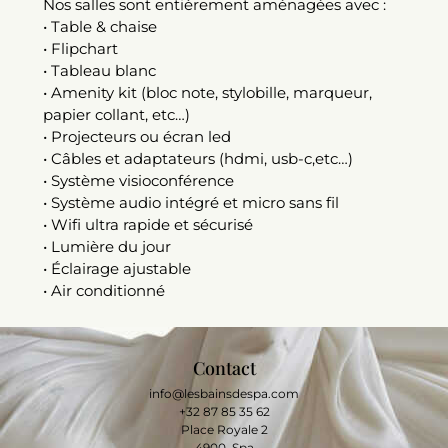
Nos salles sont entièrement aménagées avec :
• Table & chaise
• Flipchart
• Tableau blanc
• Amenity kit (bloc note, stylobille, marqueur,
papier collant, etc…)
• Projecteurs ou écran led
• Câbles et adaptateurs (hdmi, usb-c,etc…)
• Système visioconférence
• Système audio intégré et micro sans fil
• Wifi ultra rapide et sécurisé
• Lumière du jour
• Éclairage ajustable
• Air conditionné
Contact
info@lesbainsdespa.com
+32 87 85 35 62
Place Royale 2
4900, Spa